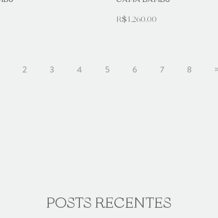
MBU
CAMA BAMBU
R$ 1.260,00
1
2
3
4
5
6
7
8
POSTS RECENTES