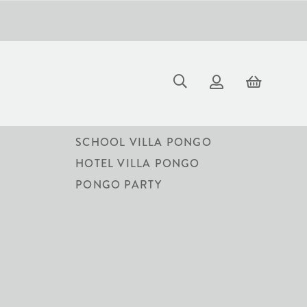
VILLA PONGO
SCHOOL VILLA PONGO
S
HOTEL VILLA PONGO
PONGO PARTY
AL OSSO
 soneca ao ar livre!