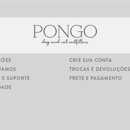
ÓS
ACESSE SUA CONTA
ÇÕES
CRIE SUA CONTA
TAMOS
TROCAS E DEVOLUÇÕE
 E SUPORTE
FRETE E PAGAMENTO
CAMA NATUR
DADE
R$ 2.035,00
Agora seu cão poderá tirar uma